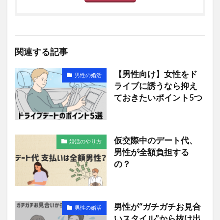
関連する記事
【男性向け】女性をド
男性の婚活
ライブに誘うなら抑え
ておきたいポイント5つ
仮交際中のデート代、
婚活のやり方
男性が全額負担する
の？
男性が“ガチガチお見合
男性の婚活
いスタイル”から抜け出