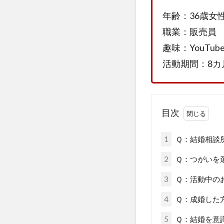
年齢：36歳女
職業：販売員
趣味：YouTub
活動期間：8カ
目次
1
Ｑ：結婚相談
2
Ｑ：つがいを
3
Ｑ：活動中の
4
Ｑ：成婚した
5
Ｑ：結婚を意